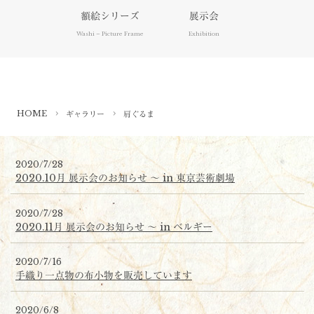
動したりした経験はありませんか。それ
額絵シリーズ
展示会
らは、微弱な電気（エネルギー）の現象
Washi – Picture Frame
Exhibition
によるもので、環境電気生理学の分野で
は、既に研究されている内容なのです。
つまり身体にエネルギーを取り込んだ時
は、電気製品が電池充電した時のように
とても良い気分になれるのです。
HOME
ギャラリー
肩ぐるま
身体が疲れた時、私たちは指圧やお灸で
「ツボ」を刺激したりして元気を取り戻
2020/7/28
すように、土地にも「ツボ」があり、そ
2020.10月 展示会のお知らせ 〜 in 東京芸術劇場
こに特殊な「炭」を埋め込むことで、 土
地を活き活きと甦らすことが出来るので
2020/7/28
2020.11月 展示会のお知らせ 〜 in ベルギー
す。
この手法を、人形制作のアトリエに採用
2020/7/16
してもらいました。人形の材料はもちろ
手織り一点物の布小物を販売しています
ん、 作者の健康度や感性・真心を最大限
に引き出して制作された人形は、エネル
2020/6/8