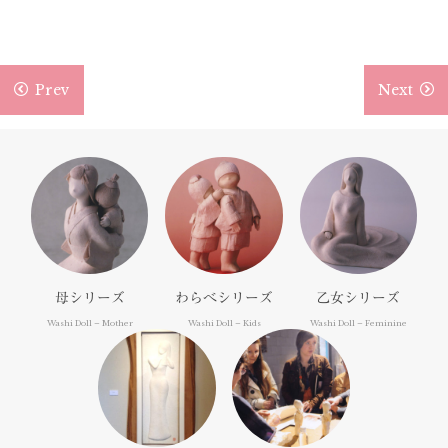
階で表示されます。100点満点
に直すと、+17は90点・+18は92
点・+19は94点ということにな
ります。 +15を越えるものは、私
Prev
Next
達に「癒し」を与えてくれるも
のと考えます。
波動と人形
高野 幸司
この人形達は、あなたに素敵なリラック
ス感と安らぎを与えてくれることと思い
母シリーズ
わらべシリーズ
乙女シリーズ
ます。それは、作者の心の在り方はもち
Washi Doll – Mother
Washi Doll – Kids
Washi Doll – Feminine
ろんですが、人形制作のアトリエにも秘
密があるのです。
あなたは、山登り等に行ってとても清々
しい気分になったり、美しい物を見て感