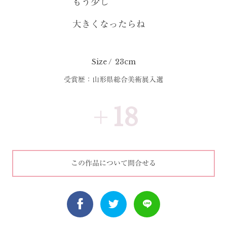
もう少し
大きくなったらね
23cm
受賞歴：山形県総合美術展入選
＋18
この作品について問合せる
微弱エネルギー計測
器で測定した「やす
らぎ度」の値。
最高は+21で、最低は-21の43段